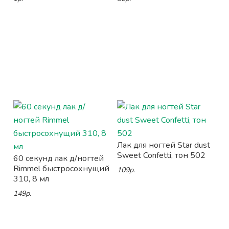
Лак для ногтей Star dust
Sweet Confetti, тон 502
60 секунд лак д/ногтей
Rimmel быстросохнущий
109р.
310, 8 мл
149р.