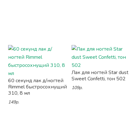
Лак для ногтей Star dust
Sweet Confetti, тон 502
60 секунд лак д/ногтей
Rimmel быстросохнущий
109р.
310, 8 мл
149р.