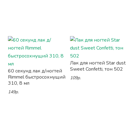
Лак для ногтей Star dust
Sweet Confetti, тон 502
60 секунд лак д/ногтей
Rimmel быстросохнущий
109р.
310, 8 мл
149р.