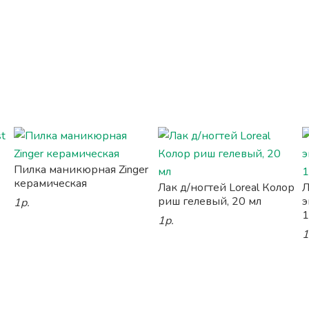
Пилка маникюрная Zinger
керамическая
Лак д/ногтей Loreal Колор
Л
риш гелевый, 20 мл
э
1р.
1
1р.
1