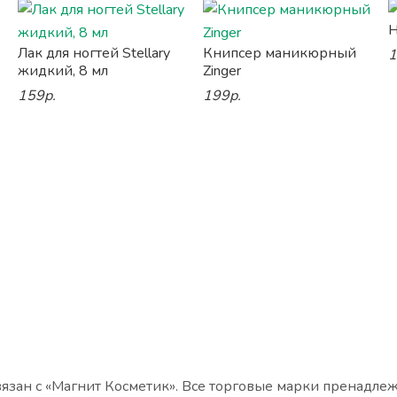
Н
Лак для ногтей Stellary
Книпсер маникюрный
1
жидкий, 8 мл
Zinger
159р.
199р.
язан с «Магнит Косметик». Все торговые марки пренадле