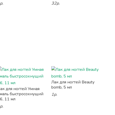
р.
32р.
Лак для ногтей Beauty
bomb, 5 мл
ак для ногтей Умная
маль быстросохнущий
1р.
6, 11 мл
р.