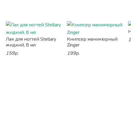
Н
Лак для ногтей Stellary
Книпсер маникюрный
1
жидкий, 8 мл
Zinger
159р.
199р.