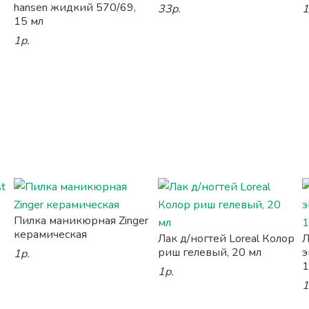
hansen жидкий 570/69,
33р.
1
15 мл
1р.
Пилка маникюрная Zinger
керамическая
Лак д/ногтей Loreal Колор
Л
риш гелевый, 20 мл
э
1р.
1
1р.
1