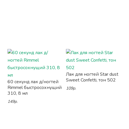
Лак для ногтей Star dust
Sweet Confetti, тон 502
60 секунд лак д/ногтей
Rimmel быстросохнущий
109р.
310, 8 мл
149р.