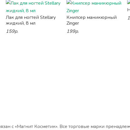
Н
Лак для ногтей Stellary
Книпсер маникюрный
1
жидкий, 8 мл
Zinger
159р.
199р.
язан с «Магнит Косметик». Все торговые марки пренадле