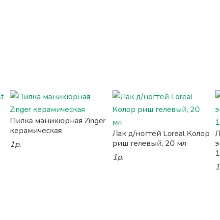
Пилка маникюрная Zinger
керамическая
Лак д/ногтей Loreal Колор
Л
риш гелевый, 20 мл
э
1р.
1
1р.
1