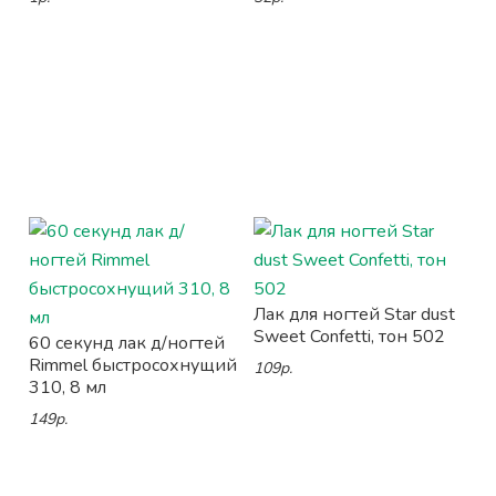
Лак для ногтей Star dust
Sweet Confetti, тон 502
60 секунд лак д/ногтей
Rimmel быстросохнущий
109р.
310, 8 мл
149р.