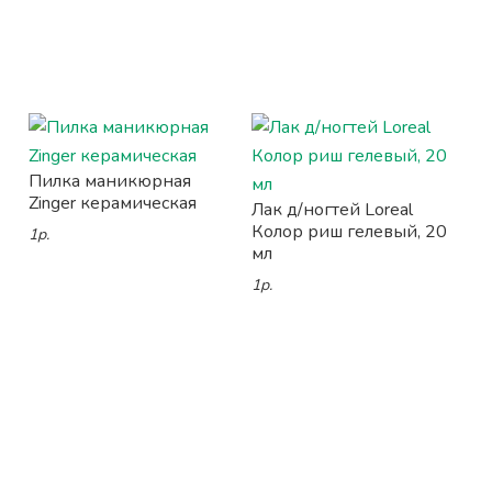
Пилка маникюрная
Zinger керамическая
Лак д/ногтей Loreal
Колор риш гелевый, 20
1р.
мл
1р.