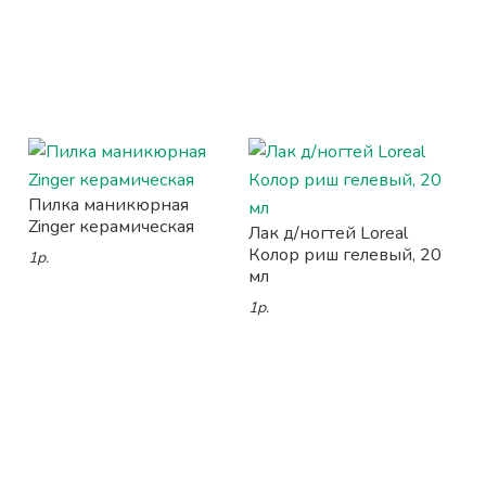
Пилка маникюрная
Zinger керамическая
Лак д/ногтей Loreal
Колор риш гелевый, 20
1р.
мл
1р.