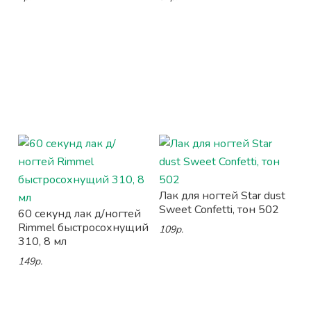
Лак для ногтей Star dust
Sweet Confetti, тон 502
60 секунд лак д/ногтей
Rimmel быстросохнущий
109р.
310, 8 мл
149р.