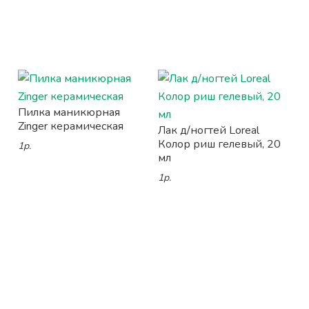
Пилка маникюрная
Zinger керамическая
Лак д/ногтей Loreal
Колор риш гелевый, 20
1р.
мл
1р.