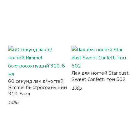
Лак для ногтей Star dust
Sweet Confetti, тон 502
60 секунд лак д/ногтей
Rimmel быстросохнущий
109р.
310, 8 мл
149р.