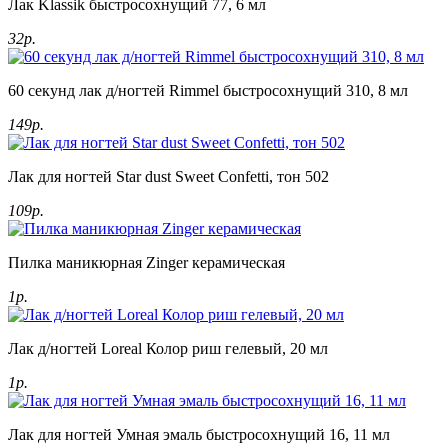
Лак Klassik быстросохнущий 77, 6 мл
32р.
60 секунд лак д/ногтей Rimmel быстросохнущий 310, 8 мл
149р.
Лак для ногтей Star dust Sweet Confetti, тон 502
109р.
Пилка маникюрная Zinger керамическая
1р.
Лак д/ногтей Loreal Колор риш гелевый, 20 мл
1р.
Лак для ногтей Умная эмаль быстросохнущий 16, 11 мл