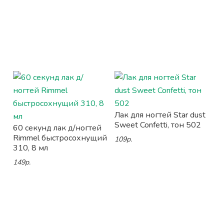
Лак для ногтей Star dust
Sweet Confetti, тон 502
60 секунд лак д/ногтей
Rimmel быстросохнущий
109р.
310, 8 мл
149р.