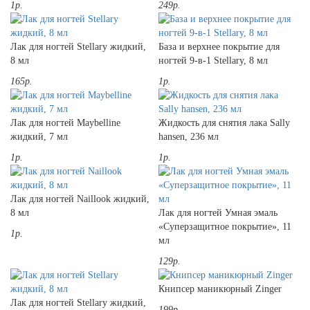
1р.
249р.
Лак для ногтей Stellary жидкий,
База и верхнее покрытие для
8 мл
ногтей 9-в-1 Stellary, 8 мл
165р.
1р.
Лак для ногтей Maybelline
Жидкость для снятия лака Sally
жидкий, 7 мл
hansen, 236 мл
1р.
1р.
Лак для ногтей Naillook жидкий,
8 мл
Лак для ногтей Умная эмаль
«Суперзащитное покрытие», 11
1р.
мл
129р.
Книпсер маникюрный Zinger
Лак для ногтей Stellary жидкий,
199р.