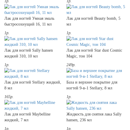
1р.
1р.
Лак для ногтей Умная эмаль
Лак для ногтей Beauty bomb, 5
быстросохнущий 16, 11 мл
мл
1р.
1р.
Лак для ногтей Sally hansen
Лак для ногтей Star dust Cosmic
жидкий 310, 10 мл
Magic, тон 104
1р.
249р.
Лак для ногтей Stellary жидкий,
База и верхнее покрытие для
8 мл
ногтей 9-в-1 Stellary, 8 мл
165р.
1р.
Лак для ногтей Maybelline
Жидкость для снятия лака Sally
жидкий, 7 мл
hansen, 236 мл
1р.
1р.