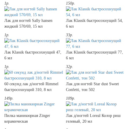
1р.
150р.
Лак для ногтей Sally hansen
Лак Klassik быстросохнущий 54,
жидкий 570/69, 15 мл
6 мл
1р.
33р.
Лак Klassik быстросохнущий 47,
Лак Klassik быстросохнущий 77,
6 мл
6 мл
1р.
32р.
60 секунд лак д/ногтей Rimmel
Лак для ногтей Star dust Sweet
быстросохнущий 310, 8 мл
Confetti, тон 502
149р.
109р.
Пилка маникюрная Zinger
Лак д/ногтей Loreal Колор риш
керамическая
гелевый, 20 мл