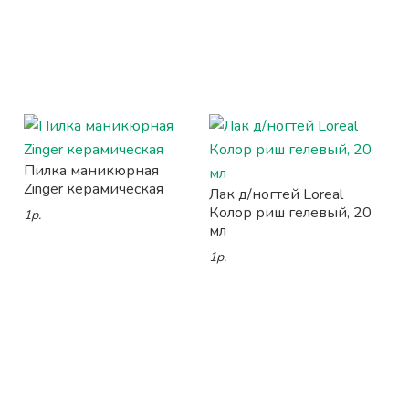
Пилка маникюрная
Zinger керамическая
Лак д/ногтей Loreal
Колор риш гелевый, 20
1р.
мл
1р.