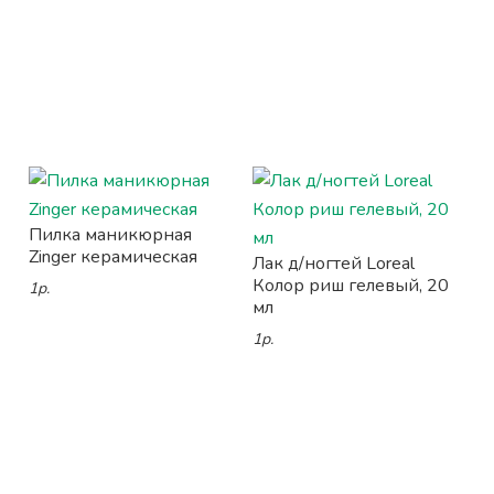
Пилка маникюрная
Zinger керамическая
Лак д/ногтей Loreal
Колор риш гелевый, 20
1р.
мл
1р.