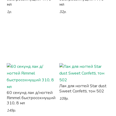
мл
мл
1р.
32р.
Лак для ногтей Star dust
Sweet Confetti, тон 502
60 секунд лак д/ногтей
Rimmel быстросохнущий
109р.
310, 8 мл
149р.