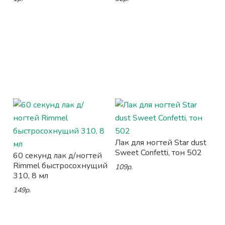
Лак для ногтей Star dust
Sweet Confetti, тон 502
60 секунд лак д/ногтей
Rimmel быстросохнущий
109р.
310, 8 мл
149р.