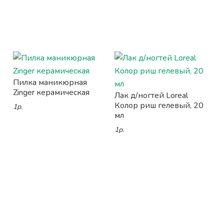
Пилка маникюрная
Zinger керамическая
Лак д/ногтей Loreal
Колор риш гелевый, 20
1р.
мл
1р.