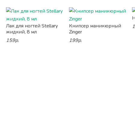
Н
Лак для ногтей Stellary
Книпсер маникюрный
1
жидкий, 8 мл
Zinger
159р.
199р.