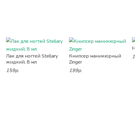
Н
Лак для ногтей Stellary
Книпсер маникюрный
1
жидкий, 8 мл
Zinger
159р.
199р.