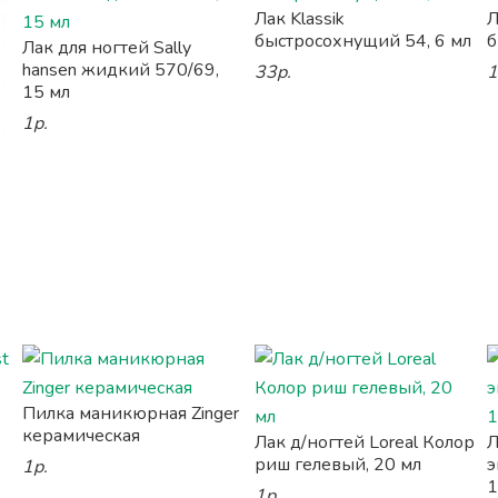
Лак Klassik
Л
быстросохнущий 54, 6 мл
б
Лак для ногтей Sally
hansen жидкий 570/69,
33р.
1
15 мл
1р.
Пилка маникюрная Zinger
керамическая
Лак д/ногтей Loreal Колор
Л
риш гелевый, 20 мл
э
1р.
1
1р.