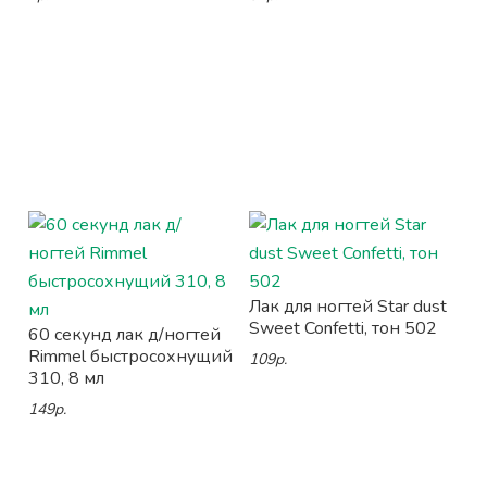
Лак для ногтей Star dust
Sweet Confetti, тон 502
60 секунд лак д/ногтей
Rimmel быстросохнущий
109р.
310, 8 мл
149р.