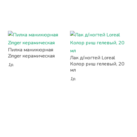
Пилка маникюрная
Zinger керамическая
Лак д/ногтей Loreal
Колор риш гелевый, 20
1р.
мл
1р.