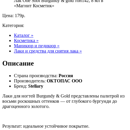
Лак One Shot Burgundy & gold тон142, 8 мл в
«Магнит Косметик»
Цена: 179р.
Категория:
Каталог »
Косметика »
Маникюр и педикюр »
Лаки и средства для снятия лака »
Описание
Страна производства:
Россия
Производитель:
ОКТОПАС ООО
Бренд:
Stellary
Лаки для ногтей Burgundy & Gold представлены палитрой из
восьми роскошных оттенков — от глубокого бургунди до
драгоценного золотого.
Результат: идеальное устойчивое покрытие.