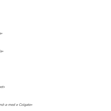
a»
a»
et»
nd-a-med и Colgate»