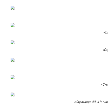
«С
«Ст
«Стр
«Страница 40-41: ск