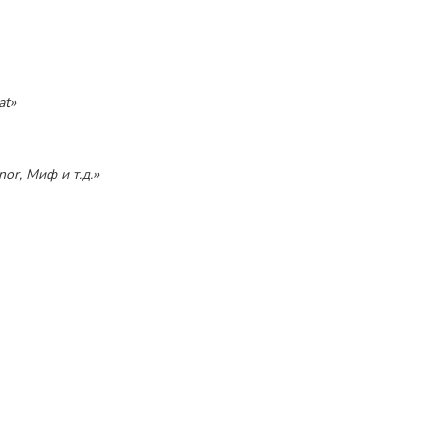
at»
or, Миф и т.д.»