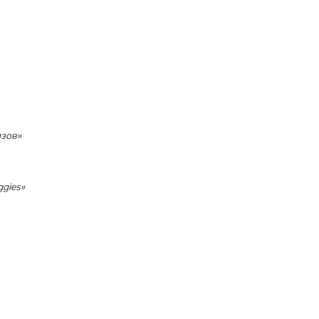
изов»
gies»