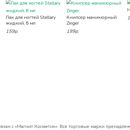
Н
Лак для ногтей Stellary
Книпсер маникюрный
1
жидкий, 8 мл
Zinger
159р.
199р.
язан с «Магнит Косметик». Все торговые марки пренадле