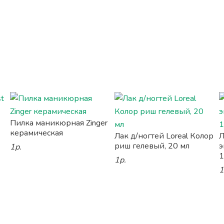
Пилка маникюрная Zinger
керамическая
Лак д/ногтей Loreal Колор
Л
риш гелевый, 20 мл
э
1р.
1
1р.
1