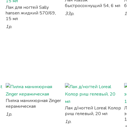
Лак Klassik
Л
быстросохнущий 54, 6 мл
б
Лак для ногтей Sally
hansen жидкий 570/69,
33р.
1
15 мл
1р.
Пилка маникюрная Zinger
керамическая
Лак д/ногтей Loreal Колор
Л
риш гелевый, 20 мл
э
1р.
1
1р.