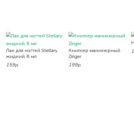
Н
Лак для ногтей Stellary
Книпсер маникюрный
1
жидкий, 8 мл
Zinger
159р.
199р.