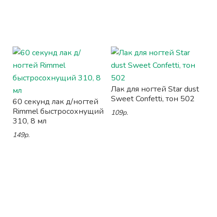
Лак для ногтей Star dust
Sweet Confetti, тон 502
60 секунд лак д/ногтей
Rimmel быстросохнущий
109р.
310, 8 мл
149р.