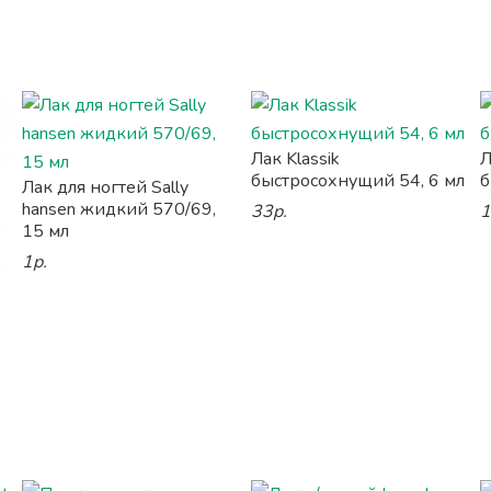
Лак Klassik
Л
быстросохнущий 54, 6 мл
б
Лак для ногтей Sally
hansen жидкий 570/69,
33р.
1
15 мл
1р.