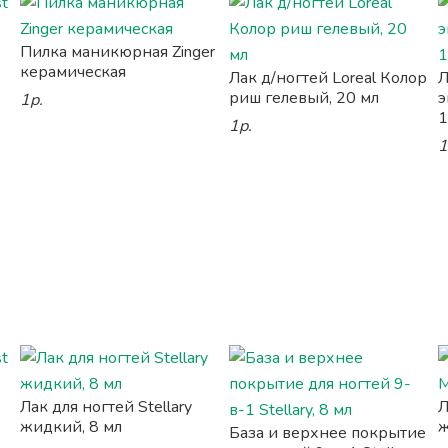
Пилка маникюрная Zinger
керамическая
Лак д/ногтей Loreal Колор
Л
риш гелевый, 20 мл
э
1р.
1
1р.
1
Лак для ногтей Stellary
Л
жидкий, 8 мл
ж
База и верхнее покрытие