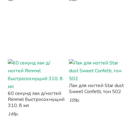
Лак для ногтей Star dust
Sweet Confetti, тон 502
60 секунд лак д/ногтей
Rimmel быстросохнущий
109р.
310, 8 мл
149р.