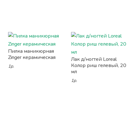
Пилка маникюрная
Zinger керамическая
Лак д/ногтей Loreal
Колор риш гелевый, 20
1р.
мл
1р.